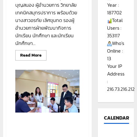
Year :
บุญสนอง ผู้อำนวยการ วิทยาลัย
187702
เทคนิคสมุทรปราการ พร้อมด้วย
Total
นางสาวอรทัย เลิศขุนทด รองผู้
Users :
อำนวยการฝ่ายพัฒนากิจการ
353117
นักเรียน นักศึกษา และนักเรียน
Who's
นักศึกษา...
Online :
Read
Read More
13
more
about
Your IP
พิธี
เปิด
Address
ศูนย์
ปฏิบัติ
:
การ
216.73.216.212
ป้องกัน
และ
ลด
อุบัติเหตุ
ทาง
ถนน
และ
CALENDAR
ทาง
รับรายงานตัวของนักเรียน
น้ำ
นักศึกษาใหม่ ระดับ ปวช. และ
ปวส.