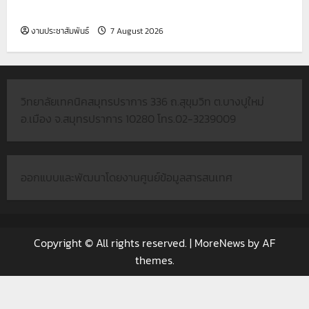
ซาโตะ จำกัด
งานประชาสัมพันธ์
7 August 2026
วิทยาลัยเทคนิคสมุทรปราการ 336 ถ.สุขุมวิท ต.บางปูใหม่
อ.เมือง จ.สมุทรปราการ 10280 โทร.02-3239009
ออกแบบและพัฒนาโดยงานศูนย์ข้อมูลสารสนเทศ
Copyright © All rights reserved.
|
MoreNews
by AF
themes.