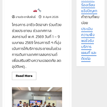
ร้องเรียน
โครงการ อาชีวะจิตอาสา ร่วมด้วย
ช่วยประชาชน
แจ้งปัญหา
คำถามที่พบ
งานประชาสัมพันธ์
8 April 2026
บ่อย
โครงการ อาชีวะจิตอาสา ร่วมด้วย
ประเมิน
ช่วยประชาชน ช่วงเทศกาล
ความพึง
สงกรานต์ พ.ศ. 2569 วันที่ 1 – 9
พอใจรับ
เมษายน 2569 โครงการดี ๆ ที่มุ่ง
บริการ
เน้นการให้บริการประชาชนในช่วง
แผนที่ และ
การเดินทางเทศกาลสงกรานต์
ติดต่อ
เพื่อเสริมสร้างความปลอดภัย ลด
อุบัติเหตุ...
Read
Read More
more
about
โครงการ
อาชีวะ
จิต
อาสา
ร่วม
ด้วย
ช่วย