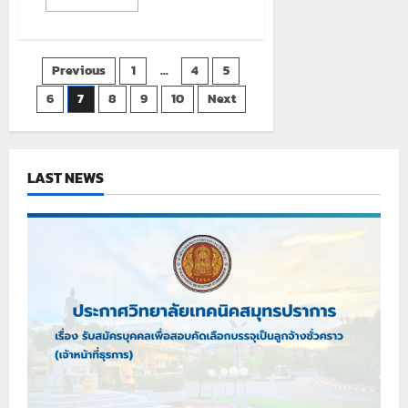
more
about
แจ้ง
ประชาสัมพันธ์
การ
Posts
Previous
1
…
4
5
รายงาน
ตัว
นักเรียน
6
7
8
9
10
Next
pagination
นักศึกษา
ประจำ
ปี
การ
ศึกษา
2569
LAST NEWS
#รอบ
ปกติ