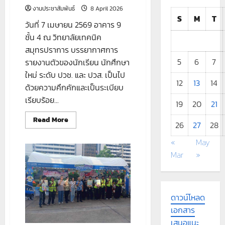
งานประชาสัมพันธ์
8 April 2026
S
M
T
วันที่ 7 เมษายน 2569 อาคาร 9
ชั้น 4 ณ วิทยาลัยเทคนิค
สมุทรปราการ บรรยากาศการ
5
6
7
รายงานตัวของนักเรียน นักศึกษา
ใหม่ ระดับ ปวช. และ ปวส. เป็นไป
12
13
14
ด้วยความคึกคักและเป็นระเบียบ
เรียบร้อย...
19
20
21
Read
Read More
26
27
28
more
about
รับ
«
May
รายงาน
Mar
»
ตัว
ของ
นักเรียน
นักศึกษา
ใหม่
ระดับ
ดาวน์โหลด
ปวช.
และ
เอกสาร
ปวส.
เสนอแนะ