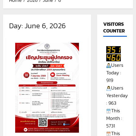
Day:
June 6, 2026
VISITORS
COUNTER
Users
Today :
919
Users
Yesterday
: 963
This
Month :
5731
This