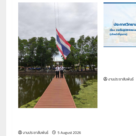
a
v
i
g
a
เรื่อง รายชื่อผู
t
เพื่อจ้างเป็นลูก
หน้าที่ธุรการ)
i
งานประชาสัมพันธ์
o
n
รายงานกิจกรรมหน้าเสาธง ประจำ
วันที่ 5 สิงหาคม 2569
งานประชาสัมพันธ์
5 August 2026