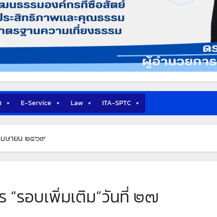
า
E-Service
Law
ITA-SPTC
๗ เมษายน ๒๕๖๙
“รอบเพิ่มเติม”วันที่ ๒๗