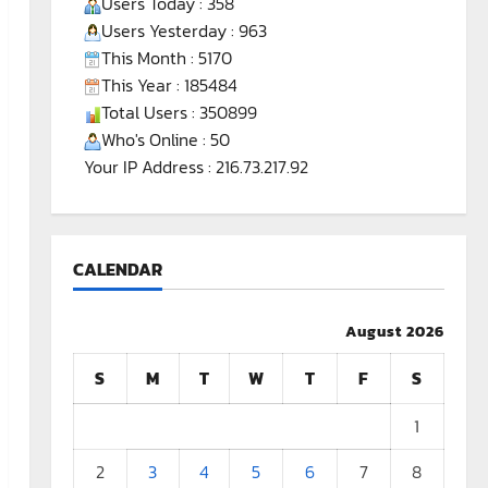
Users Today : 358
Users Yesterday : 963
This Month : 5170
This Year : 185484
Total Users : 350899
Who's Online : 50
Your IP Address : 216.73.217.92
CALENDAR
August 2026
S
M
T
W
T
F
S
1
2
3
4
5
6
7
8