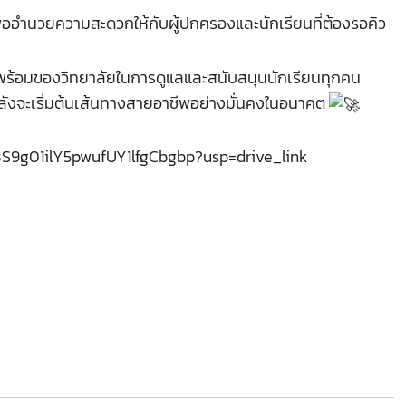
ื่ออำนวยความสะดวกให้กับผู้ปกครองและนักเรียนที่ต้องรอคิว
มพร้อมของวิทยาลัยในการดูแลและสนับสนุนนักเรียนทุกคน
ำลังจะเริ่มต้นเส้นทางสายอาชีพอย่างมั่นคงในอนาคต
s8S9g01ilY5pwufUY1lfgCbgbp?usp=drive_link