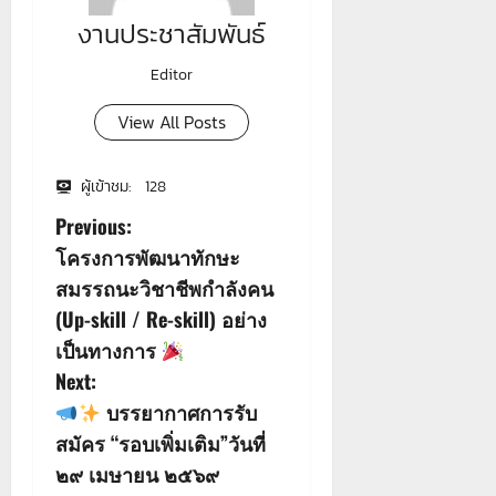
งานประชาสัมพันธ์
Editor
View All Posts
ผู้เข้าชม:
128
P
Previous:
โครงการพัฒนาทักษะ
o
สมรรถนะวิชาชีพกำลังคน
s
(Up-skill / Re-skill) อย่าง
เป็นทางการ
t
Next:
n
บรรยากาศการรับ
สมัคร “รอบเพิ่มเติม”วันที่
a
๒๙ เมษายน ๒๕๖๙