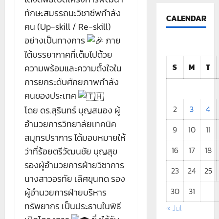
ทักษะสมรรถนะวิชาชีพกำลัง
CALENDAR
คน (Up-skill / Re-skill)
อย่างเป็นทางการ
ภาย
ใต้บรรยากาศที่เต็มไปด้วย
S
M
T
ความพร้อมและความตั้งใจใน
การยกระดับศักยภาพกำลัง
คนของประเทศ
2
3
4
โดย ดร.สุรินทร์ บุญสนอง ผู้
อำนวยการวิทยาลัยเทคนิค
9
10
11
สมุทรปราการ ได้มอบหมายให้
16
17
18
ว่าที่ร้อยตรีวัฒนชัย บุญสุข
รองผู้อำนวยการฝ่ายวิชาการ
23
24
25
นางสาวอรทัย เลิศขุนทด รอง
30
31
ผู้อำนวยการฝ่ายบริหาร
ทรัพยากร เป็นประธานในพิธี
« Jul