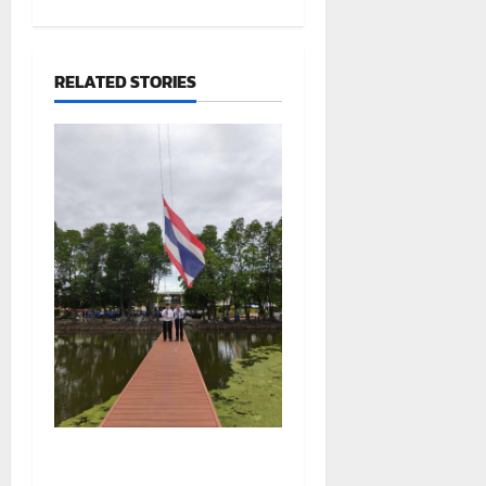
v
i
RELATED STORIES
g
a
t
i
o
n
รายงานกิจกรรมหน้าเสาธง
ประจำวันที่ 5 สิงหาคม 2569