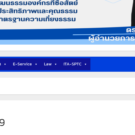
า
E-Service
Law
ITA-SPTC
69