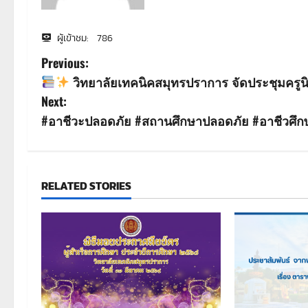
ผู้เข้าชม:
786
P
Previous:
วิทยาลัยเทคนิคสมุทรปราการ จัดประชุมครูนิ
o
Next:
s
#อาชีวะปลอดภัย #สถานศึกษาปลอดภัย #อาชีวศึ
t
n
RELATED STORIES
a
v
i
g