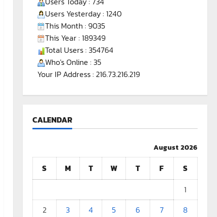
Users Today : 734
Users Yesterday : 1240
This Month : 9035
This Year : 189349
Total Users : 354764
Who's Online : 35
Your IP Address : 216.73.216.219
CALENDAR
August 2026
S
M
T
W
T
F
S
1
2
3
4
5
6
7
8