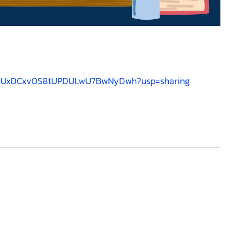
6ppGGUxDCxv0S8tUPDULwU7BwNyDwh?usp=sharing