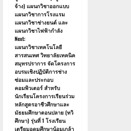
จ้าง) แผนกวิชาออกแบบ
t
แผนกวิชาการโรงแรม
n
แผนกวิชาช่างยนต์ และ
แผนกวิชาไฟฟ้ากำลัง
a
Next:
v
แผนกวิชาเทคโนโลยี
สารสนเทศ วิทยาลัยเทคนิค
i
สมุทรปราการ จัดโครงการ
g
อบรมเชิงปฏิบัติการช่าง
ซ่อมและประกอบ
a
คอมพิวเตอร์ สำหรับ
t
นักเรียนโครงการเรียนร่วม
หลักสูตรอาชีวศึกษาและ
i
มัธยมศึกษาตอนปลาย (ทวิ
o
ศึกษา) รุ่นที่ 1 โรงเรียน
เตรียมอุดมศึกษาน้อมเกล้า