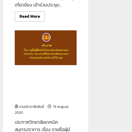
เกี่ยวข้อง เข้าร่วมประชุม...
Read
Read More
more
about
การ
จัด
ประชุม
การ
พิจารณา
คัด
เลือก
โครงการ
สิ่ง
ประดิษฐ์
คน
ประกาศ รายชื่อผู้มีสิทธิเข้ารับการ
รุ่น
ใหม่
ประเมินสมรรถนะ กำหนดวัน เวลา
และ
สถานที่ในการประเมินสมรรถนะ
จัดสรร
งบ
ตำแหน่งพนักงานบริหารทั่วไป
ประมาณ
(ครู)
ประจำ
ปี
2563
งานประชาสัมพันธ์
19 August
2020
ประกาศวิทยาลัยเทคนิค
สมุทรปราการ เรื่อง รายชื่อผู้มี