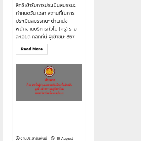
สิทธิเข้ารับการประเมินสมรรนะ
กำหนดวัน เวลา สถานที่ในการ
ประเมินสมรรถนะ ตำแหน่ง
พนักงานบริหารทั่วไป (ครู) ราย
ละเอียด คลิกที่นี่ ผู้เข้าชม: 867
Read
Read More
more
about
ประกาศ
ราย
ชื่อ
ผู้
มี
สิทธิ
เข้า
รับ
การ
ประเมิน
สมรรถนะ
ประกาศ รายชื่อผู้ผ่านการสอบคัด
กำหนด
วัน
เลือกเพื่อจ้างเป็นลูกจ้างชั่วคราว
เวลา
(ครูอัตราจ้าง) แผนกวิชาช่าง
สถาน
ที่
เชื่อมและโลหะ
ใน
การ
งานประชาสัมพันธ์
19 August