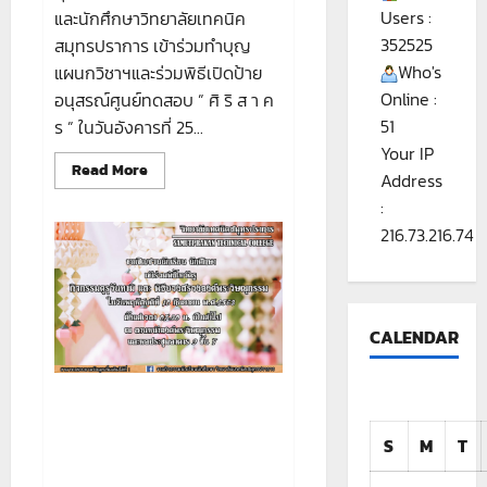
Users :
และนักศึกษาวิทยาลัยเทคนิค
352525
สมุทรปราการ เข้าร่วมทำบุญ
Who's
แผนกวิชาฯและร่วมพิธีเปิดป้าย
Online :
อนุสรณ์ศูนย์ทดสอบ ” ศิ ริ ส า ค
51
ร ” ในวันอังคารที่ 25...
Your IP
Read
Read More
Address
more
about
:
ขอ
เชิญ
216.73.216.74
คณะ
ผู้
บริหาร
ครู
บุคลากร
ทางการ
CALENDAR
ศึกษา
นักเรียน
และ
นักศึกษา
วิทยาลัย
ขอเชิญชวนนักเรียน นักศึกษา
เทคนิค
เข้าร่วมพิธีไหว้ครู กิจกรรมคุรุ
สมุทรปราการ
เข้า
S
M
T
วันทามิ และ พิธีบวงสรวงองค์
ร่วม
พระวิษณุกรรม ในวันที่ 10
ทำบุญ