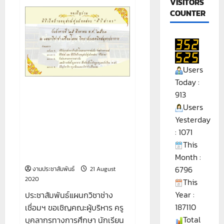
VISITORS
COUNTER
Users
Today :
ขอเชิญคณะผู้บริหาร ครู บุคลากร
913
ทางการศึกษา นักเรียน และ
Users
นักศึกษาวิทยาลัยเทคนิค
Yesterday
สมุทรปราการ เข้าร่วมทำบุญ
: 1071
แผนกวิชาฯและร่วมพิธีเปิดป้าย
อนุสรณ์ศูนย์ทดสอบ ” ศิ ริ ส า ค
This
ร “
Month :
6796
งานประชาสัมพันธ์
21 August
2020
This
Year :
ประชาสัมพันธ์แผนกวิชาช่าง
187110
เชื่อมฯ ขอเชิญคณะผู้บริหาร ครู
Total
บุคลากรทางการศึกษา นักเรียน