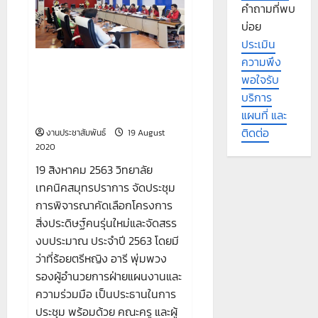
ร่วม
คำถามที่พบ
พิธี
ไหว้
บ่อย
ครู
ประเมิน
กิจกรรม
คุรุ
ความพึง
วันทา
การจัดประชุมการพิจารณาคัด
มิ
พอใจรับ
เลือกโครงการสิ่งประดิษฐ์คนรุ่น
และ
พิธี
บริการ
ใหม่และจัดสรรงบประมาณ ประจำ
บวงสรวง
ปี 2563
องค์
แผนที่ และ
พระ
ติดต่อ
วิษณุ
งานประชาสัมพันธ์
19 August
กรรม
2020
ใน
วัน
19 สิงหาคม 2563 วิทยาลัย
ที่
10
เทคนิคสมุทรปราการ จัดประชุม
กันยายน
2563
การพิจารณาคัดเลือกโครงการ
สิ่งประดิษฐ์คนรุ่นใหม่และจัดสรร
งบประมาณ ประจำปี 2563 โดยมี
ว่าที่ร้อยตรีหญิง อารี พุ่มพวง
รองผู้อำนวยการฝ่ายแผนงานและ
ความร่วมมือ เป็นประธานในการ
ประชุม พร้อมด้วย คณะครู และผู้