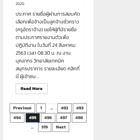
ประเมิน
2020
สมรรถนะ
ตำแหน่ง
พนักงาน
ประกาศ รายชื่อผู้ผ่านการสอบคัด
บริหาร
เลือกเพื่อจ้างเป็นลูกจ้างชั่วคราว
ทั่วไป
(ครู)
(ครูอัตราจ้าง) ขอให้ผู้ที่มีรายชื่อ
ตามประกาศรายงานตัวเพื่อ
ปฏิบัติงาน ในวันที่ 24 สิงหาคม
2563 เวลา 08.30 น. ณ งาน
บุคลากร วิทยาลัยเทคนิค
สมุทรปราการ รายละเอียด คลิกที่
นี่ ผู้เข้าชม:...
Read
Read More
more
about
ประกาศ
Posts
ราย
Previous
1
…
492
493
ชื่อ
ผู้
494
495
496
497
498
pagination
ผ่าน
การ
…
519
Next
สอบ
คัด
เลือก