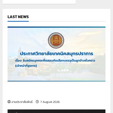
เพื่อ
จ้าง
เป็น
ลูกจ้าง
ชั่วคราว
LAST NEWS
(ครู
อัตรา
จ้าง)
แผนก
วิชา
ช่าง
เชื่อม
และ
โลหะ
เรื่อง รับสมัครบุคคลเพื่อสอบคัดเลือกบรรจุเป็นลูกจ้าง
ชั่วคราว (เจ้าหน้าที่ธุรการ)
งานประชาสัมพันธ์
7 August 2026