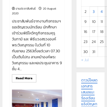
แผนก
กันยายน 2563
วิ
ชาฯ
งานประชาสัมพันธ์
20 August
และ
2
3
4
ร่วม
2020
พิธี
เปิด
ประชาสัมพันธ์จากงานกิจกรรมฯ
9
10
11
ป้าย
ขอเชิญชวนนักเรียน นักศึกษา
อนุสรณ์
ศูนย์
16
17
18
เข้าร่วมพิธีไหว้ครูกิจกรรมคุรุ
ทดสอบ
”
วันทามิ และ พิธีบวงสรวงองค์
ศิ
23
24
25
ริ
พระวิษณุกรรม ในวันที่ 10
ส
า
กันยายน 2563ตั้งแต่เวลา 07.30
30
31
ค
เป็นต้นไปณ ลานหน้าองค์พระ
ร
« Jul
“
วิษณุกรรม และหอประชุมอาคาร 9
ชั้น 4...
Read
Read More
ดาวน์โหลด
more
about
เอกสาร
ขอ
เชิญ
เสนอแนะ
ชวน
ร้องเรียน
นักเรียน
นักศึกษา
แจ้งปัญหา
เข้า