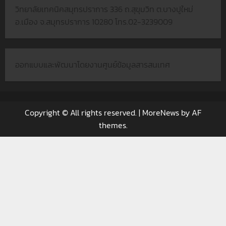
วิทยาลัยเทคนิคสมุทรปราการ 336 ถ.สุขุมวิท ต.บางปูใหม่
อ.เมือง จ.สมุทรปราการ 10280 โทร.02-3239009
ออกแบบและพัฒนาโดยงานศูนย์ข้อมูลสารสนเทศ
Copyright © All rights reserved.
|
MoreNews
by AF
themes.