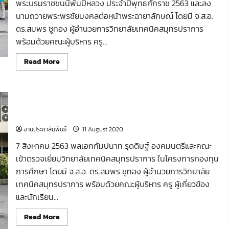
พระบรมราชชนนีพันปีหลวง ประจำปีพุทธศักราช 2563 และลง
ชัยมงคล
เนื่อง
นามถวายพระพรชัยมงคลต่อหน้าพระฉายาลักษณ์ โดยมี จ.ส.อ.
ใน
ดร.สมพร ชูทอง ผู้อำนวยการวิทยาลัยเทคนิคสมุทรปราการ
โอกาส
วัน
พร้อมด้วยคณะผู้บริหาร ครู...
เฉลิม
พระ
ชม
Read
Read More
พรรษา
more
สมเด็จ
about
พระนาง
กิจกรรม
เจ้า
วัน
สิ
เฉลิม
ริกิ
พลเอกกัมปนาท รุดดิษฐ์ องคมนตรีและคณะ เข้าตรวจเยี่ยม
พระ
ติ์
ชม
พระบรม
วิทยาลัยเทคนิคสมุทรปราการ ในโครงการกองทุนการศึกษา
พรรษา
ราชินีนาถ
สมเด็จ
พระบรม
งานประชาสัมพันธ์
11 August 2020
พระนาง
ราช
เจ้า
ชนนี
7 สิงหาคม 2563 พลเอกกัมปนาท รุดดิษฐ์ องคมนตรีและคณะ
สิ
พันปี
ริกิ
หลวง
เข้าตรวจเยี่ยมวิทยาลัยเทคนิคสมุทรปราการ ในโครงการกองทุน
ติ์
12
พระบรม
การศึกษา โดยมี จ.ส.อ. ดร.สมพร ชูทอง ผู้อำนวยการวิทยาลัย
สิงหาคม
ราชินีนาถ
2563
พระบรม
เทคนิคสมุทรปราการ พร้อมด้วยคณะผู้บริหาร ครู ผู้เกี่ยวข้อง
ราช
และนักเรียน...
ชนนี
พันปี
หลวง
Read
Read More
ประจำ
more
ปี