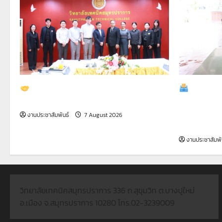
กิจกรรมส
ต้อนรับคณะผู้บริหารและทีมงาน จาก
นายกองค์กา
บริษัท ไทย โนซาโตะ จำกัด
ประเทศไทย 
งานประชาสัมพันธ์
7 August 2026
ประจำปีการ
งานประชาสัมพั
วิทยาลัยเทคนิคสมุทรปราการ 336 ถ.สุขุมวิท ต.บางปูใหม่
อ.เมือง จ.สมุทรปราการ 10280 โทร.02-3239009