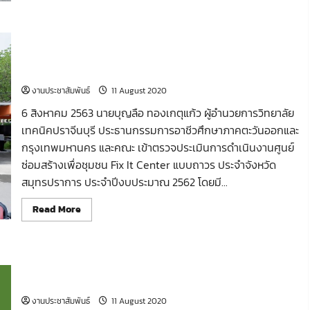
about
พุทธศักราช
พล
2563
เอก
และ
กัมปนาท
ลง
การตรวจประเมินการดำเนินงานศูนย์ซ่อมสร้างเพื่อชุมชน Fix It
รุด
นาม
ดิษฐ์
ถวาย
Center แบบถาวร ประจำจังหวัดสมุทรปราการ ประจำ
องคมนตรี
พระพร
และ
ปีงบประมาณ 2562
ชัยมงคล
คณะ
ต่อ
เข้า
งานประชาสัมพันธ์
11 August 2020
หน้า
ตรวจ
พระ
เยี่ยม
6 สิงหาคม 2563 นายบุญลือ ทองเกตุแก้ว ผู้อำนวยการวิทยาลัย
ฉายาลักษณ์
วิทยาลัย
เทคนิค
เทคนิคปราจีนบุรี ประธานกรรมการอาชีวศึกษาภาคตะวันออกและ
สมุทรปราการ
กรุงเทพมหานคร และคณะ เข้าตรวจประเมินการดำเนินงานศูนย์
ใน
โครงการ
ซ่อมสร้างเพื่อชุมชน Fix It Center แบบถาวร ประจำจังหวัด
กองทุน
การ
สมุทรปราการ ประจำปีงบประมาณ 2562 โดยมี...
ศึกษา
Read
Read More
more
about
การ
ตรวจ
ประเมิน
ประกาศ รายชื่อผู้มีสิทธิสอบคัดเลือกเพื่อจ้างเป็นลูกจ้างชั่วคราว
การ
ดำเนิน
(ครูอัตราจ้าง) แผนกวิชาแม่พิมพ์พลาสติก
งาน
ศูนย์
งานประชาสัมพันธ์
11 August 2020
ซ่อม