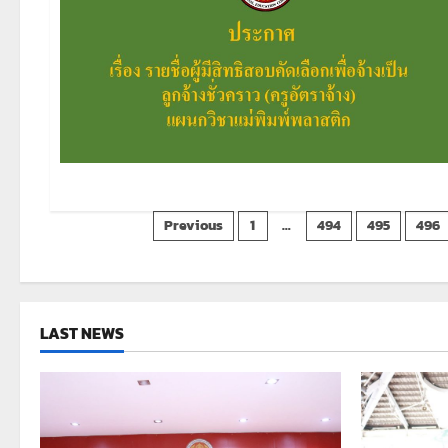
Posts
Previous
1
…
494
495
496
pagination
LAST NEWS