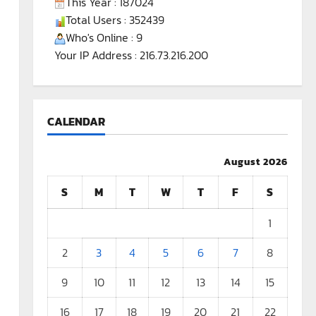
This Year : 187024
Total Users : 352439
Who's Online : 9
Your IP Address : 216.73.216.200
CALENDAR
August 2026
S
M
T
W
T
F
S
1
2
3
4
5
6
7
8
9
10
11
12
13
14
15
16
17
18
19
20
21
22