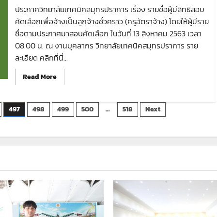
สร้าง
ประกาศวิทยาลัยเทคนิคสมุทรปราการ เรื่อง รายชื่อผู้มีสิทธิสอบ
เพื่อ
ชุมชน
คัดเลือกเพื่อจ้างเป็นลูกจ้างชั่วคราว (ครูอัตราจ้าง) โดยให้ผู้มีราย
Fix
It
ชื่อตามประกาศมาสอบคัดเลือก ในวันที่ 13 สิงหาคม 2563 เวลา
Center
แบบ
08.00 น. ณ งานบุคลากร วิทยาลัยเทคนิคสมุทรปราการ ราย
ถาวร
ละเอียด คลิกที่นี่...
ประจำ
จังหวัด
สมุทรปราการ
Read
Read More
ประจำ
more
ปีงบประมาณ
about
2562
ประกาศ
ราย
497
498
499
500
…
518
Next
ชื่อ
ผู้
มี
สิทธิ
สอบ
คัด
เลือก
เพื่อ
จ้าง
เป็น
ลูกจ้าง
ชั่วคราว
(ครู
อัตรา
จ้าง)
แผนก