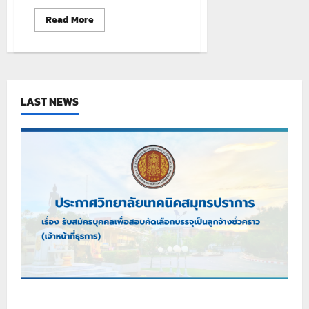
Read
Read More
more
about
บรรยากาศ
การ
รับ
สมัคร
LAST NEWS
“รอบ
เพิ่ม
เติม”วัน
ที่
๒๗
เมษายน
๒๕๖๙
เรื่อง รับสมัครบุคคลเพื่อสอบคัดเลือกบรรจุเป็นลูกจ้าง