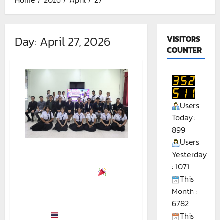
Day:
April 27, 2026
VISITORS
COUNTER
Users
Today :
899
Users
โครงการพัฒนาทักษะสมรรถนะ
Yesterday
วิชาชีพกำลังคน (Up-skill / Re-
: 1071
skill) อย่างเป็นทางการ
ภาย
This
ใต้บรรยากาศที่เต็มไปด้วยความ
Month :
พร้อมและความตั้งใจในการยก
6782
ระดับศักยภาพกำลังคนของ
ประเทศ
This