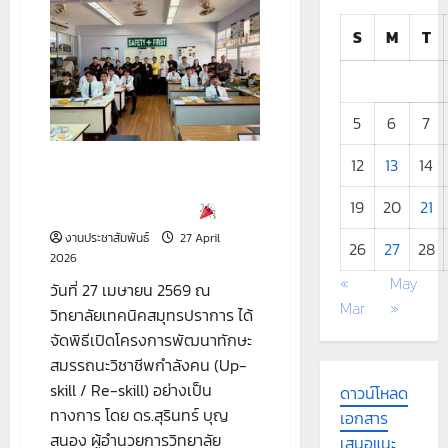
ทักษะ
สมรรถนะ
วิชาชีพ
S
M
T
กำลัง
คน
(Up-
skill
/
Re-
5
6
7
skill)
อย่าง
เป็น
12
13
14
โครงการพัฒนาทักษะสมรรถนะ
ทางการ
วิชาชีพกำลังคน (Up-skill / Re-
ภาย
19
20
21
skill) อย่างเป็นทางการ
ใต้
บรรยากาศ
งานประชาสัมพันธ์
27 April
ที่
26
27
28
เต็ม
2026
ไป
«
May
ด้วย
วันที่ 27 เมษายน 2569 ณ
ความ
Mar
»
วิทยาลัยเทคนิคสมุทรปราการ ได้
พร้อม
และ
จัดพิธีเปิดโครงการพัฒนาทักษะ
ความ
ตั้งใจ
สมรรถนะวิชาชีพกำลังคน (Up-
ใน
การ
skill / Re-skill) อย่างเป็น
ดาวน์โหลด
ยก
ระดับ
ทางการ โดย ดร.สุรินทร์ บุญ
เอกสาร
ศักยภาพ
สนอง ผู้อำนวยการวิทยาลัย
กำลัง
เสนอแนะ