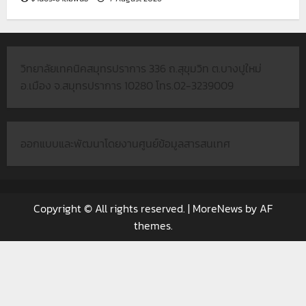
วิทยาลัยเทคนิคสมุทรปราการ 336 ถ.สุขุมวิท ต.บางปูใหม่
อ.เมือง จ.สมุทรปราการ 10280 โทร.02-3239009
ออกแบบและพัฒนาโดยงานศูนย์ข้อมูลสารสนเทศ
Copyright © All rights reserved.
|
MoreNews
by AF
themes.