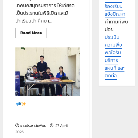
คน
เทคนิคสมุทรปราการ ให้เกียรติ
ร้องเรียน
ของ
ประเทศ
เป็นประธานในพิธีเปิด และมี
แจ้งปัญหา
นักเรียนนักศึกษา...
คำถามที่พบ
บ่อย
Read
Read More
ประเมิน
more
about
ความพึง
โครงการ
พัฒนา
พอใจรับ
ทักษะ
สมรรถนะ
บริการ
วิชาชีพ
กำลัง
แผนที่ และ
คน
ติดต่อ
(Up-
skill
/
Re-
skill)
อย่าง
เป็น
บรรยากาศการรับสมัคร
ทางการ
“รอบเพิ่มเติม”วันที่ ๒๗ เมษายน
๒๕๖๙
งานประชาสัมพันธ์
27 April
2026