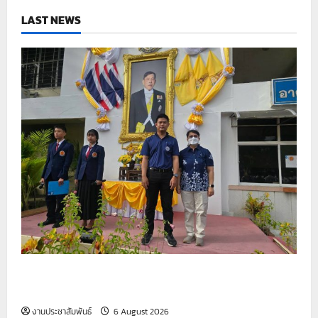
ชุด
LAST NEWS
ฝึก
โครงสร้าง
อากาศยาน
สมัย
ใหม่
(Composite
Shop)
ด้วย
วิธี
ประกวด
ราคา
อิเล็กทรอนิกส์
(e-
bidding)
18
พฤษภาคม
2569
ถึง
21
พฤษภาคม
2569
รายงานกิจกรรมหน้าเสาธง ประจำวันที่ 6 สิงหาคม
2569
งานประชาสัมพันธ์
6 August 2026