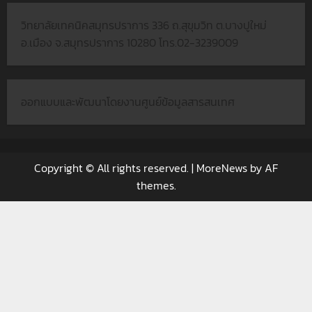
วิทยาลัยเทคนิคสมุทรปราการ 336 ถ.สุขุมวิท ต.บางปูใหม่
อ.เมือง จ.สมุทรปราการ 10280 โทร.02-3239009
ออกแบบและพัฒนาโดยงานศูนย์ข้อมูลสารสนเทศ
Copyright © All rights reserved.
|
MoreNews
by AF
themes.