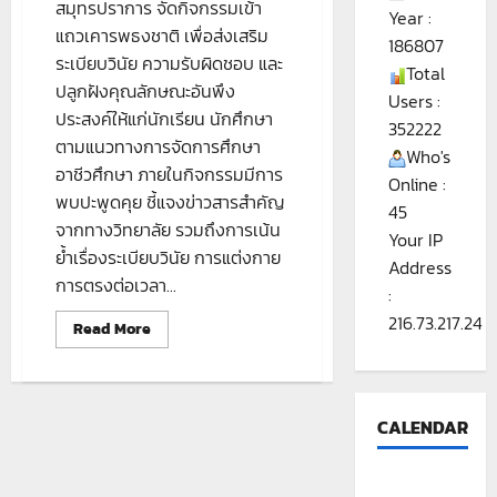
สมุทรปราการ จัดกิจกรรมเข้า
Year :
แถวเคารพธงชาติ เพื่อส่งเสริม
186807
ระเบียบวินัย ความรับผิดชอบ และ
Total
ปลูกฝังคุณลักษณะอันพึง
Users :
ประสงค์ให้แก่นักเรียน นักศึกษา
352222
ตามแนวทางการจัดการศึกษา
Who's
อาชีวศึกษา ภายในกิจกรรมมีการ
Online :
พบปะพูดคุย ชี้แจงข่าวสารสำคัญ
45
จากทางวิทยาลัย รวมถึงการเน้น
Your IP
ย้ำเรื่องระเบียบวินัย การแต่งกาย
Address
การตรงต่อเวลา...
:
216.73.217.24
Read
Read More
more
about
กิจกรรม
หน้า
เสา
ธง
CALENDAR
ประจำ
วัน
25
พฤษภาคม