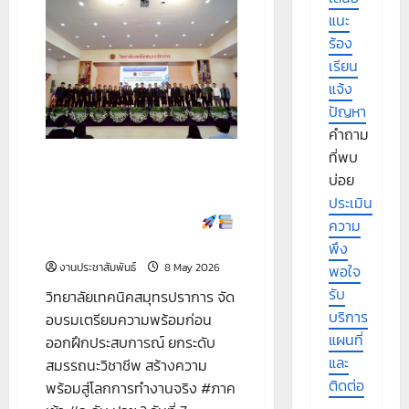
อบรม
เตรียม
แนะ
ความ
พร้อม
ร้อง
ก่อน
เรียน
ออก
ฝึก
แจ้ง
ประสบการณ์
ยก
ปัญหา
ระดับ
สมรรถนะ
คำถาม
วิชาชีพ
สร้าง
ที่พบ
จัดอบรมเตรียมความพร้อมก่อน
ความ
บ่อย
พร้อม
ออกฝึกประสบการณ์ ยกระดับ
สู่
สมรรถนะวิชาชีพ สร้างความ
ประเมิน
โลก
การ
พร้อมสู่โลกการทำงานจริง
ความ
ทำงาน
#ภาคเช้า #ระดับ ปวช.3
จริง
พึง
งานประชาสัมพันธ์
8 May 2026
พอใจ
#ภาค
รับ
วิทยาลัยเทคนิคสมุทรปราการ จัด
บ่าย
#ระดับ
บริการ
อบรมเตรียมความพร้อมก่อน
ปวส.1
แผนที่
ออกฝึกประสบการณ์ ยกระดับ
และ
สมรรถนะวิชาชีพ สร้างความ
ติดต่อ
พร้อมสู่โลกการทำงานจริง #ภาค