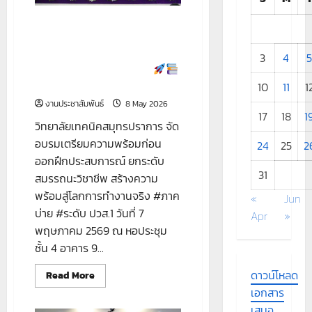
1
ปี
จัดอบรมเตรียมความพร้อมก่อน
การ
ศึกษา
ออกฝึกประสบการณ์ ยกระดับ
2569
สมรรถนะวิชาชีพ สร้างความ
3
4
พร้อมสู่โลกการทำงานจริง
#ภาคบ่าย #ระดับ ปวส.1
10
11
1
งานประชาสัมพันธ์
8 May 2026
17
18
1
วิทยาลัยเทคนิคสมุทรปราการ จัด
อบรมเตรียมความพร้อมก่อน
24
25
2
ออกฝึกประสบการณ์ ยกระดับ
31
สมรรถนะวิชาชีพ สร้างความ
พร้อมสู่โลกการทำงานจริง #ภาค
«
Jun
บ่าย #ระดับ ปวส.1 วันที่ 7
Apr
»
พฤษภาคม 2569 ณ หอประชุม
ชั้น 4 อาคาร 9...
ดาวน์โหลด
Read
Read More
more
เอกสาร
about
จัด
เสนอ