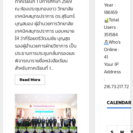
ภาคเรียนที่ 1 ปีการศึกษา 2569
Year :
ณ ห้องประชุมทองขาว วิทยาลัย
186169
เทคนิคสมุทรปราการ ดร.สุรินทร์
Total
บุญสนอง ผู้อำนวยการวิทยาลัย
Users :
เทคนิคสมุทรปราการ มอบหมาย
351584
ให้ ว่าที่ร้อยตรีวัฒนชัย บุญสุข
Who's
รองผู้อำนวยการฝ่ายวิชาการ เป็น
Online :
ประธานการประชุมกลั่นกรองและ
41
พิจารณารายชื่อหนังสือเรียน
Your IP
สำหรับภาคเรียนที่ 1...
Address
:
Read
Read More
more
216.73.217.72
about
ประชุม
CALENDAR
กลั่น
กรอง
หนังสือ
เรียน
ภาค
เรียน
ที่
S
M