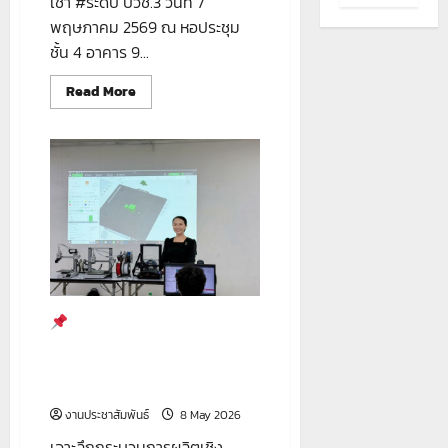
เช้า #ระดับ ปวช.3 วันที่ 7
พฤษภาคม 2569 ณ หอประชุม
ชั้น 4 อาคาร 9...
Read
Read More
more
about
จัด
อบรม
เตรียม
ความ
พร้อม
ก่อน
ออก
ฝึก
ประสบการณ์
ยก
ระดับ
สมรรถนะ
วิชาชีพ
สร้าง
หลักสูตร : “ช่างออกแบบและ
ความ
พร้อม
ผลิตชิ้นงานอุตสาหกรรมด้วย
สู่
เครื่องพิมพ์สามมิติ และเครื่องตัด
โลก
การ
เลเซอร์”
ทำงาน
จริง
งานประชาสัมพันธ์
8 May 2026
เจาะลึกกระบวนการผลิตเชิง