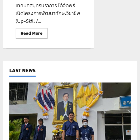
เทคนิคสมุทรปราการ ได้จัดพิธี
เปิดโครงการพัฒนาทักษะวิชาชีพ
(Up-Skill /...
Read
Read More
more
about
โครงการ
พัฒนา
ทักษะ
วิชาชีพ
LAST NEWS
(Up-
Skill
/
Re-
Skill)
แผนก
วิชา
ช่าง
ยนต์
เสริม
สมรรถนะ
ผู้
เรียน
สู่
กำลัง
คน