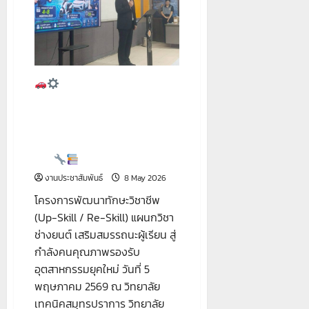
และ
ผลิต
ชิ้น
งาน
อุตสาหกรรม
ด้วย
เครื่องพิมพ์
สาม
มิติ
โครงการพัฒนาทักษะ
และ
วิชาชีพ (Up-Skill / Re-Skill)
เครื่อง
ตัด
แผนกวิชาช่างยนต์ เสริม
เลเซอร์”
สมรรถนะผู้เรียน สู่กำลังคน
คุณภาพรองรับอุตสาหกรรมยุค
ใหม่
งานประชาสัมพันธ์
8 May 2026
โครงการพัฒนาทักษะวิชาชีพ
(Up-Skill / Re-Skill) แผนกวิชา
ช่างยนต์ เสริมสมรรถนะผู้เรียน สู่
กำลังคนคุณภาพรองรับ
อุตสาหกรรมยุคใหม่ วันที่ 5
พฤษภาคม 2569 ณ วิทยาลัย
เทคนิคสมุทรปราการ วิทยาลัย