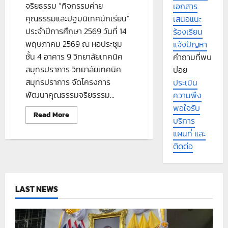
จริยธรรม “กิจกรรมค่าย
เอกสาร
คุณธรรมและปฐมนิเทศนักเรียน”
เสนอแนะ
ประจำปีการศึกษา 2569 วันที่ 14
ร้องเรียน
พฤษภาคม 2569 ณ หอประชุม
แจ้งปัญหา
ชั้น 4 อาคาร 9 วิทยาลัยเทคนิค
คำถามที่พบ
สมุทรปราการ วิทยาลัยเทคนิค
บ่อย
สมุทรปราการ จัดโครงการ
ประเมิน
พัฒนาคุณธรรมจริยธรรม...
ความพึง
พอใจรับ
Read
Read More
บริการ
more
about
แผนที่ และ
ติดต่อ
โครงการ
พัฒนา
คุณธรรม
จริยธรรม
LAST NEWS