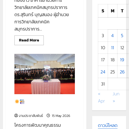
ทองขาว อาคารอำนวยการ
วิทยาลัยเทคนิคสมุทรปราการ
S
M
T
ดร.สุรินทร์ บุญสนอง ผู้อำนวย
การวิทยาลัยเทคนิค
สมุทรปราการ...
3
4
5
Read
Read More
more
10
11
12
about
17
18
19
วิทยาลัย
เทคนิค
สมุทรปราการ
24
25
26
จัด
ประชุม
ครู
31
นิเทศ
ประจำ
«
Jun
ภาค
เรียน
Apr
»
โครงการพัฒนาคุณธรรม
ที่
1
จริยธรรม
ปี
การ
งานประชาสัมพันธ์
15 May 2026
ศึกษา
2569
โครงการพัฒนาคุณธรรม
ดาวน์โหลด