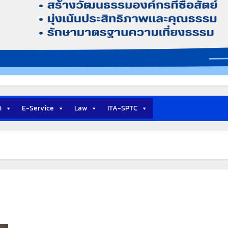
า
E-Service
Law
ITA-SPTC