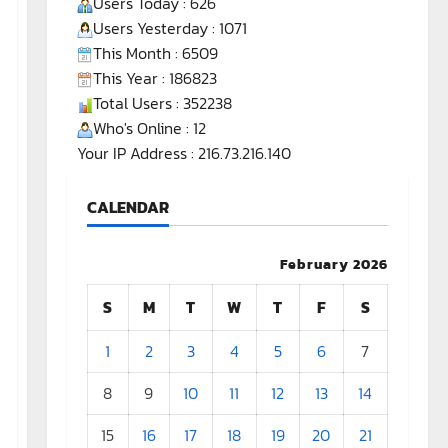
Users Today : 626
Users Yesterday : 1071
This Month : 6509
This Year : 186823
Total Users : 352238
Who's Online : 12
Your IP Address : 216.73.216.140
CALENDAR
February 2026
S
M
T
W
T
F
S
1
2
3
4
5
6
7
8
9
10
11
12
13
14
15
16
17
18
19
20
21