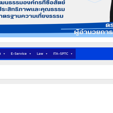
า
E-Service
Law
ITA-SPTC