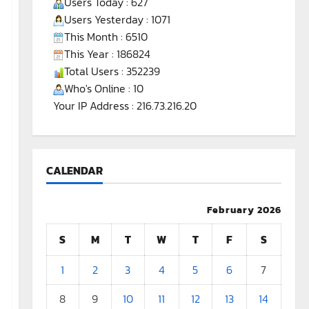
Users Today : 627
Users Yesterday : 1071
This Month : 6510
This Year : 186824
Total Users : 352239
Who's Online : 10
Your IP Address : 216.73.216.20
CALENDAR
February 2026
S
M
T
W
T
F
S
1
2
3
4
5
6
7
8
9
10
11
12
13
14