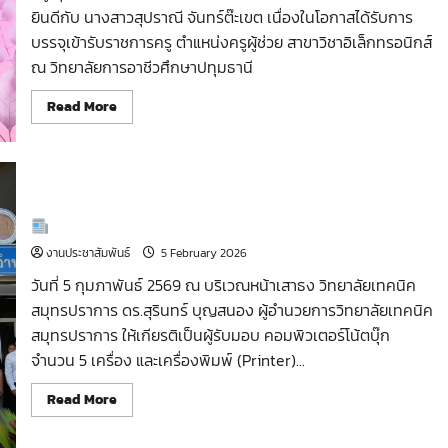
ขั้น
ยินดีกับ นางสาวสุปราณี จันทร์ต๊ะเขต เนื่องในโอกาสได้รับการ
ตอน
การ
บรรจุเข้ารับราชการครู ตำแหน่งครูผู้ช่วย สาขาวิชาอิเล็กทรอนิกส์
ดำเนิน
การ
ณ วิทยาลัยการอาชีวศึกษาปทุมธานี
จัดการ
ศึกษา
ระบบ
Read
Read More
ธนาคาร
more
หน่วยกิต
about
ขอ
แสดง
ความ
ยินดี
รายงานกิจกรรมหน้าเสาธง วันที่ 5 กุมภาพันธ์ 2569
งานประชาสัมพันธ์
5 February 2026
วันที่ 5 กุมภาพันธ์ 2569 ณ บริเวณหน้าเสาธง วิทยาลัยเทคนิค
สมุทรปราการ ดร.สุรินทร์ บุญสนอง ผู้อำนวยการวิทยาลัยเทคนิค
สมุทรปราการ ให้เกียรติเป็นผู้รับมอบ คอมพิวเตอร์โน้ตบุ๊ก
จำนวน 5 เครื่อง และเครื่องพิมพ์ (Printer)...
Read
Read More
more
about