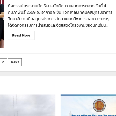
ทุน
นวัตกรรม
กิจกรรมโครงงานนักเรียน–นักศึกษา แผนกการตลาด วันที่ 4
สาย
อาชีพ
กุมภาพันธ์ 2569 ณ อาคาร 9 ชั้น 1 วิทยาลัยเทคนิคสมุทรปราการ
ชั้น
วิทยาลัยเทคนิคสมุทรปราการ โดย แผนกวิชาการตลาด คณะครู
สูง
เพื่อ
ได้จัดกิจกรรมการนำเสนอและจัดแสดงโครงงานของนักเรียน...
ผลิต
และ
พัฒนา
Read
Read More
กำลัง
more
คน
about
สาย
อาชีพ
กิจกรรม
ระดับ
โครง
จังหวัด
งาน
sts
นักเรียน–
2
Next
นักศึกษา
แผนก
gination
การ
ตลาด