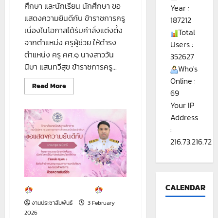
ศึกษา และนักเรียน นักศึกษา ขอ
Year :
แสดงความยินดีกับ ข้าราชการครู
187212
เนื่องในโอกาสได้รับคำสั่งแต่งตั้ง
Total
จากตำแหน่ง ครูผู้ช่วย ให้ดำรง
Users :
ตำแหน่ง ครู คศ.๑ นางสาววัน
352627
นิษา แสนทวีสุข ข้าราชการครู...
Who's
Online :
Read
Read More
69
more
about
Your IP
ขอ
Address
แสดง
ความ
:
ยินดี
216.73.216.72
CALENDAR
ขอแสดงความยินดี
งานประชาสัมพันธ์
3 February
2026