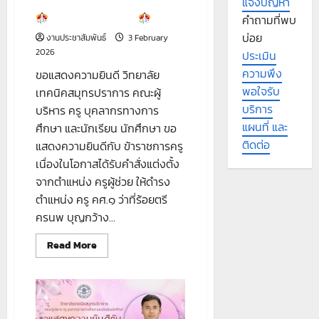
แจ้งปัญหา
ขอแสดงความยินดี
คำถามที่พบ
บ่อย
งานประชาสัมพันธ์
3 February
2026
ประเมิน
ความพึง
ขอแสดงความยินดี วิทยาลัย
พอใจรับ
เทคนิคสมุทรปราการ คณะผู้
บริการ
บริหาร ครู บุคลากรทางการ
แผนที่ และ
ศึกษา และนักเรียน นักศึกษา ขอ
ติดต่อ
แสดงความยินดีกับ ข้าราชการครู
เนื่องในโอกาสได้รับคำสั่งแต่งตั้ง
จากตำแหน่ง ครูผู้ช่วย ให้ดำรง
ตำแหน่ง ครู คศ.๑ ว่าที่ร้อยตรี
ครนพ บุญกว้าง...
Read
Read More
more
about
ขอ
แสดง
ความ
ยินดี