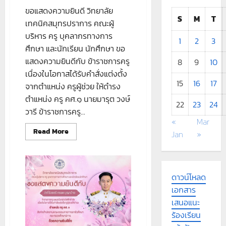
ขอแสดงความยินดี วิทยาลัย
S
M
T
เทคนิคสมุทรปราการ คณะผู้
บริหาร ครู บุคลากรทางการ
1
2
3
ศึกษา และนักเรียน นักศึกษา ขอ
แสดงความยินดีกับ ข้าราชการครู
8
9
10
เนื่องในโอกาสได้รับคำสั่งแต่งตั้ง
15
16
17
จากตำแหน่ง ครูผู้ช่วย ให้ดำรง
ตำแหน่ง ครู คศ.๑ นายมารุต วงษ์
22
23
24
วารี ข้าราชการครู...
«
Mar
Read
Read More
Jan
»
more
about
ขอ
แสดง
ความ
ดาวน์โหลด
ยินดี
เอกสาร
เสนอแนะ
ร้องเรียน