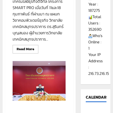
เทคโนโลยีธุรกิจดิจิทัล โครงการ
Year :
SMART PRO เมื่อวันที่ 11และ18
187275
กุมภาพันธ์ ที่ผ่านมา ณ แผนก
Total
วิชาคอมพิวเตอร์ธุรกิจ วิทยาลัย
Users :
เทคนิคสมุทรปราการ ดร.สุรินทร์
352690
บุญสนอง ผู้อำนวยการวิทยาลัย
Who's
เทคนิคสมุทรปราการ...
Online :
1
Read
Read More
more
Your IP
about
กิจกรรม
Address
“SMART
PRO”
:
216.73.216.15
CALENDAR
#สัมมนานักศึกษาฝึก
ประสบการณ์