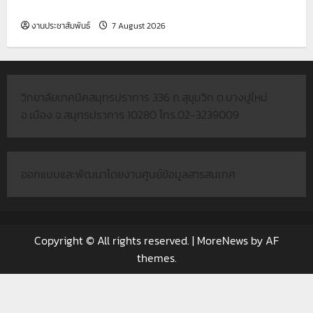
ซาโตะ จำกัด
งานประชาสัมพันธ์
7 August 2026
วิทยาลัยเทคนิคสมุทรปราการ 336 ถ.สุขุมวิท ต.บางปูใหม่
อ.เมือง จ.สมุทรปราการ 10280 โทร.02-3239009
ออกแบบและพัฒนาโดยงานศูนย์ข้อมูลสารสนเทศ
Copyright © All rights reserved.
|
MoreNews
by AF
themes.