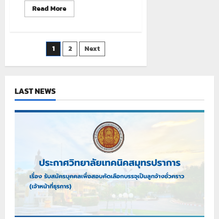
Read
Read More
more
about
ก้าว
สู่
การ
Posts
1
2
Next
เป็น
Master
Thai
pagination
Chef
พร้อม
ใบ
LAST NEWS
เซ
อร์ฯ
รับรอง
ฝีมือ!