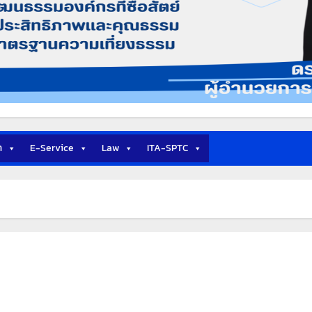
า
E-Service
Law
ITA-SPTC