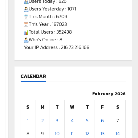
Users Today : 826
Users Yesterday : 1071
This Month : 6709
This Year : 187023
Total Users : 352438
Who's Online : 8
Your IP Address : 216.73.216.168
CALENDAR
February 2026
S
M
T
W
T
F
S
1
2
3
4
5
6
7
8
9
10
11
12
13
14