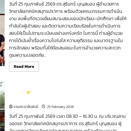
ที่
วันที่ 25 กุมภาพันธ์ 2569 ดร.สุรินทร์ บุญสนอง ผู้อำนวยการ
ผ่าน
วิทยาลัยเทคนิคสมุทรปราการ พร้อมด้วยคณะกรรมการดำเนิน
การ
ฝึก
งาน ลงพื้นที่ตรวจเยี่ยมสนามสอบของนักเรียน–นักศึกษา เพื่อให้
ประสบการณ์
วิชาชีพ
กำลังใจผู้เข้าสอบ และติดตามความเรียบร้อยในการดำเนินการ
สอบให้เป็นไปตามระเบียบอย่างเคร่งครัด ในการนี้ ท่านผู้อำนวย
การได้เน้นย้ำเรื่องความโปร่งใส ความยุติธรรม และมาตรฐานใน
การจัดสอบ พร้อมทั้งให้ข้อเสนอแนะในการอำนวยความสะดวก
ดูแลความปลอดภัย...
Read
Read More
more
about
ตรวจ
เยี่ยม
สนาม
สอบ
กิจกรรม
“อาชีวะ–ขนส่ง อาสาช่วยประชาชน ลดควัน ลดฝุ่น
ของ
PM 2.5”
นักเรียน–
นักศึกษา
ภาค
งานประชาสัมพันธ์
25 February 2026
เรียน
ที่
วันที่ 25 กุมภาพันธ์ 2569 เวลา 08.30 – 16.30 น. ณ บริเวณลาน
2/2568
จอดรถ วิทยาลัยเทคนิคสมุทรปราการ ดร.สุรินทร์ บุญสนอง ผู้
อำนวยการวิทยาลัยเทคนิคสมุทรปราการ พร้อมด้วย นางสา