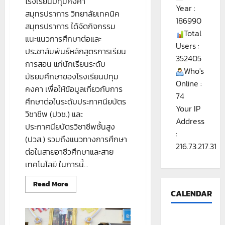
โรงเรียนปทุมคงคา
Year :
สมุทรปราการ วิทยาลัยเทคนิค
186990
สมุทรปราการ ได้จัดกิจกรรม
Total
แนะแนวการศึกษาต่อและ
Users :
ประชาสัมพันธ์หลักสูตรการเรียน
352405
การสอน แก่นักเรียนระดับ
Who's
มัธยมศึกษาของโรงเรียนปทุม
Online :
คงคา เพื่อให้ข้อมูลเกี่ยวกับการ
74
ศึกษาต่อในระดับประกาศนียบัตร
Your IP
วิชาชีพ (ปวช.) และ
Address
ประกาศนียบัตรวิชาชีพชั้นสูง
:
(ปวส.) รวมถึงแนวทางการศึกษา
216.73.217.31
ต่อในสายอาชีวศึกษาและสาย
เทคโนโลยี ในการนี้...
Read
Read More
more
CALENDAR
about
กิจกรรม
แนะแนว
ณ