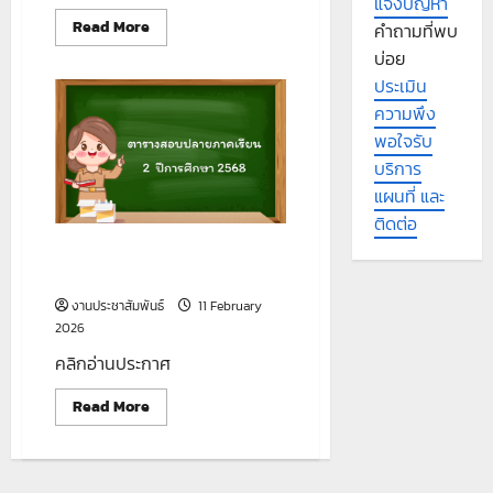
แจ้งปัญหา
Read
Read More
คำถามที่พบ
more
about
บ่อย
รายงาน
ประเมิน
กิจกรรม
หน้า
ความพึง
เสา
ธง
พอใจรับ
วัน
ที่
บริการ
11
แผนที่ และ
กุมภาพันธ์
2569
ติดต่อ
ตารางสอบปลายภาคเรียน
2/2568
งานประชาสัมพันธ์
11 February
2026
คลิกอ่านประกาศ
Read
Read More
more
about
ตาราง
สอบ
ปลาย