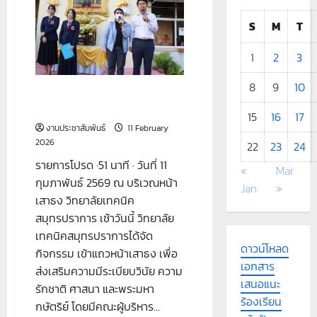
โรงเรียน
ปทุม
คงคา
S
M
T
สมุทรปราการ
1
2
3
8
9
10
รายงานกิจกรรมหน้าเสาธง วันที่
11 กุมภาพันธ์ 2569
15
16
17
งานประชาสัมพันธ์
11 February
2026
22
23
24
รายการโปรด ·51 นาที · วันที่ 11
«
Mar
กุมภาพันธ์ 2569 ณ บริเวณหน้า
Jan
»
เสาธง วิทยาลัยเทคนิค
สมุทรปราการ เช้าวันนี้ วิทยาลัย
เทคนิคสมุทรปราการได้จัด
ดาวน์โหลด
กิจกรรม เข้าแถวหน้าเสาธง เพื่อ
เอกสาร
ส่งเสริมความมีระเบียบวินัย ความ
เสนอแนะ
รักชาติ ศาสนา และพระมหา
ร้องเรียน
กษัตริย์ โดยมีคณะผู้บริหาร...