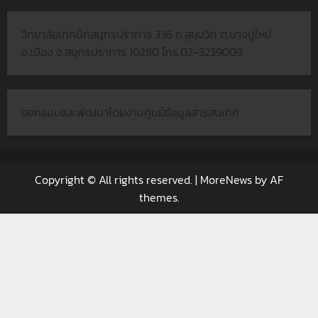
วิทยาลัยเทคนิคสมุทรปราการ 336 ถ.สุขุมวิท ต.บางปูใหม่
อ.เมือง จ.สมุทรปราการ 10280 โทร.02-3239009
ออกแบบและพัฒนาโดยงานศูนย์ข้อมูลสารสนเทศ
Copyright © All rights reserved.
|
MoreNews
by AF
themes.